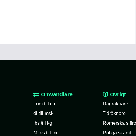
Omvandlare
Övrigt
Tum till cm
Dagräknare
dl till msk
Tidräknare
lbs till kg
Romerska siffro
Miles till mil
Roliga skämt