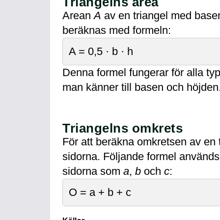
Triangelns area
Arean
A
av en triangel med bas
beräknas med formeln:
A = 0,5 · b · h
Denna formel fungerar för alla typ
man känner till basen och höjden
Triangelns omkrets
För att beräkna omkretsen av en
sidorna. Följande formel används
sidorna som
a
,
b
och
c
:
O = a + b + c