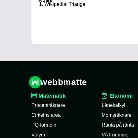
Källor
Wikipedia: Triangel
webbmatte
Matematik
Ekonomi
Procenträknare
Lånekalkyl
Cirkelns area
Momsräknare
PQ-formeln
Ränta på ränta
Volym
VAT-nummer