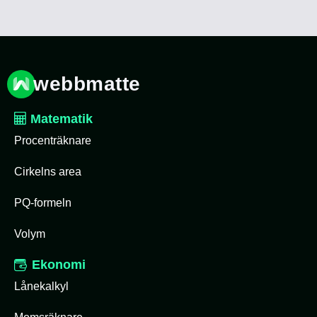
webbmatte
Matematik
Procenträknare
Cirkelns area
PQ-formeln
Volym
Ekonomi
Lånekalkyl