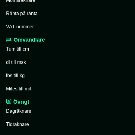
Momsräknare
Ränta på ränta
VAT-nummer
Omvandlare
Tum till cm
dl till msk
lbs till kg
Miles till mil
Övrigt
Dagräknare
Tidräknare