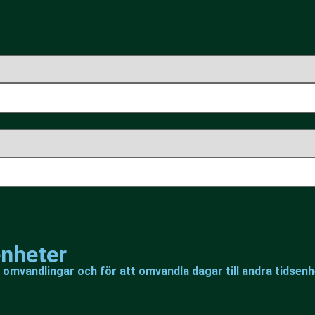
enheter
 omvandlingar och för att omvandla dagar till andra tidsenh