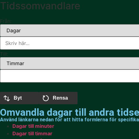
Tidssomvandlare
Från:
Till:
Byt
Rensa
Omvandla dagar till andra tids
Använd länkarna nedan för att hitta formlerna för specifika
Dagar till minuter
Dagar till timmar