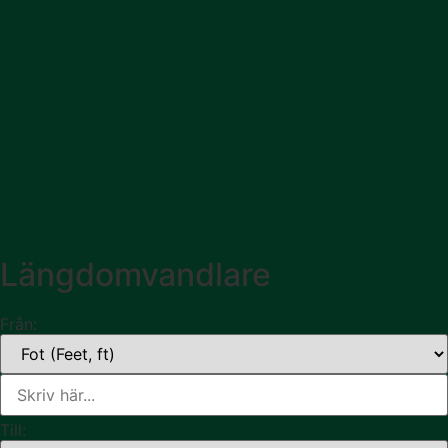
Längdomvandlare
Från:
Till: