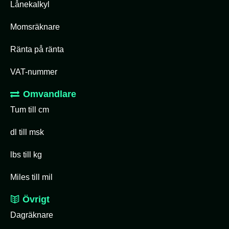
Lånekalkyl
Momsräknare
Ränta på ränta
VAT-nummer
Omvandlare
Tum till cm
dl till msk
lbs till kg
Miles till mil
Övrigt
Dagräknare