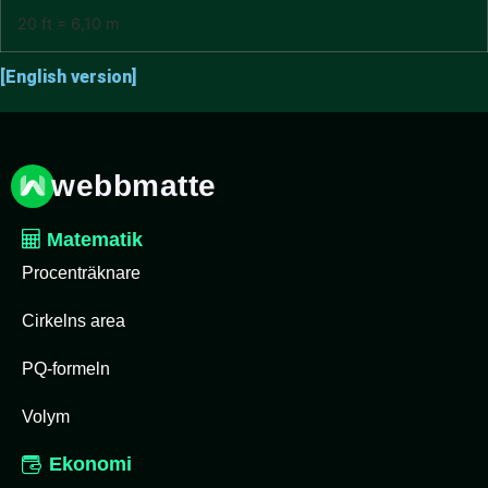
20 ft = 6,10 m
[English version]
webbmatte
Matematik
Procenträknare
Cirkelns area
PQ-formeln
Volym
Ekonomi