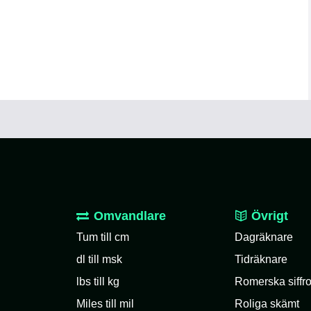
Omvandlare
Övrigt
Tum till cm
Dagräknare
dl till msk
Tidräknare
lbs till kg
Romerska siffro
Miles till mil
Roliga skämt