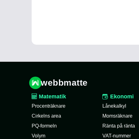
webbmatte
Matematik
Ekonomi
Procenträknare
Lånekalkyl
Cirkelns area
Momsräknare
PQ-formeln
Ränta på ränta
Volym
VAT-nummer