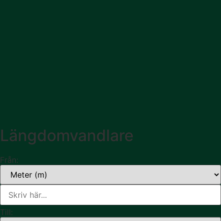
Längdomvandlare
Från:
Till: