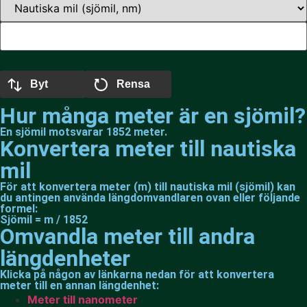
Byt
Rensa
Hur många meter är en sjömil?
En sjömil motsvarar 1852 meter.
Konvertera meter till nautiska
mil
För att konvertera meter (m) till nautiska mil (sjömil) kan
du antingen använda längdomvandlaren ovan eller följande
formel:
Sjömil = m / 1852
Omvandla meter till andra
längdenheter
Klicka på någon av länkarna nedan för att konvertera
meter till en annan längdenhet:
Meter till nanometer