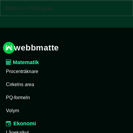
20000 m = 10,80 sjömil
webbmatte
Matematik
Procenträknare
Cirkelns area
PQ-formeln
Volym
Ekonomi
Lånekalkyl