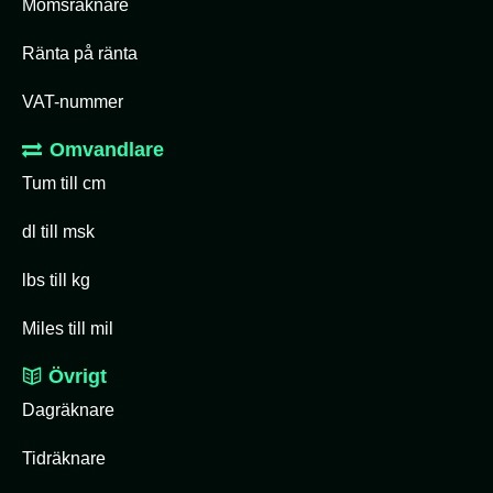
Momsräknare
Ränta på ränta
VAT-nummer
Omvandlare
Tum till cm
dl till msk
lbs till kg
Miles till mil
Övrigt
Dagräknare
Tidräknare