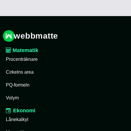
webbmatte
Matematik
Procenträknare
Cirkelns area
PQ-formeln
Volym
Ekonomi
Lånekalkyl