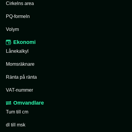
Cirkelns area
PQ-formeln
Volym
Ekonomi
Lånekalkyl
Momsräknare
Ränta på ränta
VAT-nummer
Omvandlare
Tum till cm
dl till msk