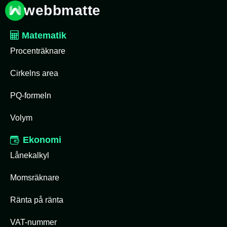
webbmatte
Matematik
Procenträknare
Cirkelns area
PQ-formeln
Volym
Ekonomi
Lånekalkyl
Momsräknare
Ränta på ränta
VAT-nummer