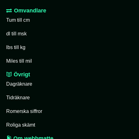
Omvandlare
Tum till cm
dl till msk
lbs till kg
Miles till mil
Övrigt
Dagräknare
Tidräknare
Romerska siffror
Roliga skämt
Om webbmatte