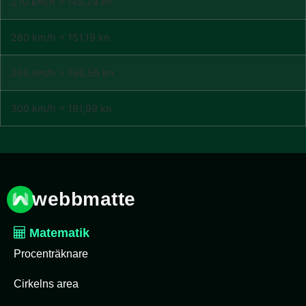
270 km/h = 145,79 kn
280 km/h = 151,19 kn
290 km/h = 156,59 kn
300 km/h = 161,99 kn
webbmatte
Matematik
Procenträknare
Cirkelns area