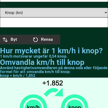
Till:
Byt
Rensa
Hur mycket är 1 km/h i knop?
1 km/h motsvarar ungefär 0,54 knop.
Omvandla km/h till knop
Använd hastighetsomvandlaren på denna sida eller följande
formel för att omvandla km/h till knop:
knop = km/h / 1,852