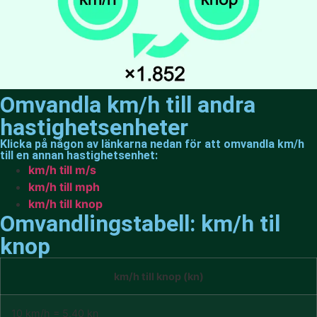
Omvandla km/h till andra
hastighetsenheter
Klicka på någon av länkarna nedan för att omvandla km/h
till en annan hastighetsenhet:
km/h till m/s
km/h till mph
km/h till knop
Omvandlingstabell: km/h til
knop
km/h till knop (kn)
10 km/h = 5,40 kn