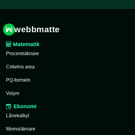
webbmatte
Matematik
Procenträknare
Cirkelns area
PQ-formeln
Volym
Ekonomi
Lånekalkyl
Momsräknare