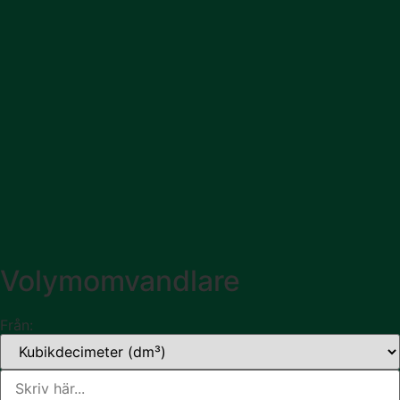
Volymomvandlare
Från: