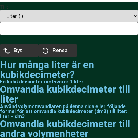
Till:
Byt
Rensa
Hur många liter är en
kubikdecimeter?
En kubikdecimeter motsvarar 1 liter.
Omvandla kubikdecimeter till
liter
Använd volymomvandlaren på denna sida eller följande
formel för att omvandla kubikdecimeter (dm3) till liter:
liter = dm3
Omvandla kubikdecimeter till
andra volymenheter