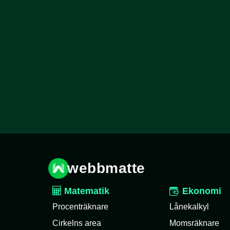
webbmatte
Matematik
Ekonomi
Procenträknare
Lånekalkyl
Cirkelns area
Momsräknare