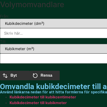
Volymomvandlare
Från:
Till:
Byt
Rensa
Omvandla kubikdecimeter till 
Använd länkarna nedan för att hitta formlerna för specifik
Kubikdecimeter till kubikcentimeter
Kubikdecimeter till kubikmeter