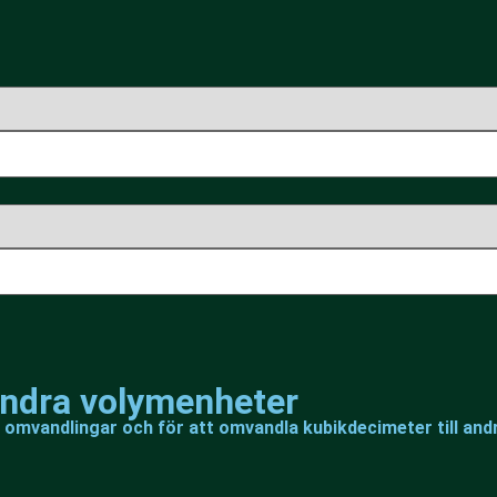
andra volymenheter
a omvandlingar och för att omvandla kubikdecimeter till an