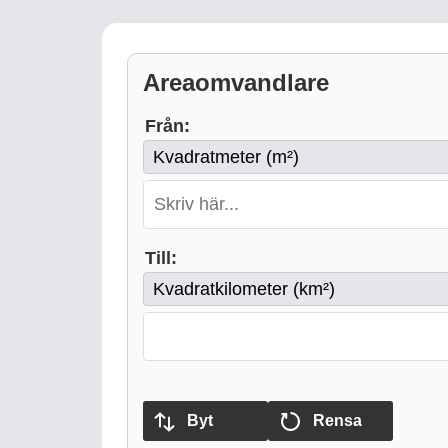
Areaomvandlare
Från:
Till:
Byt
Rensa