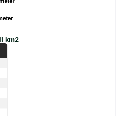
imeter
meter
ll km2