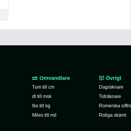
Omvandlare
Övrigt
Tum till cm
Dagräknare
dl till msk
Tidräknare
lbs till kg
Romerska siffro
Miles till mil
Roliga skämt