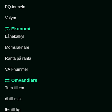
PQ-formeln
Volym
Ekonomi
Lånekalkyl
Momsräknare
Ränta på ränta
VAT-nummer
Omvandlare
Tum till cm
dl till msk
lbs till kg