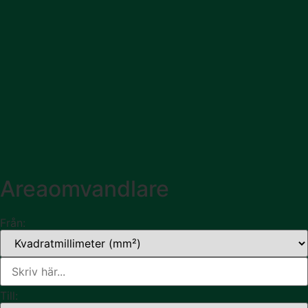
Areaomvandlare
Från:
Till: