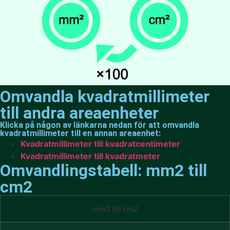
Omvandla kvadratmillimeter
till andra areaenheter
Klicka på någon av länkarna nedan för att omvandla
kvadratmillimeter till en annan areaenhet:
Kvadratmillimeter till kvadratcentimeter
Kvadratmillimeter till kvadratmeter
Omvandlingstabell: mm2 till
cm2
mm2 till cm2