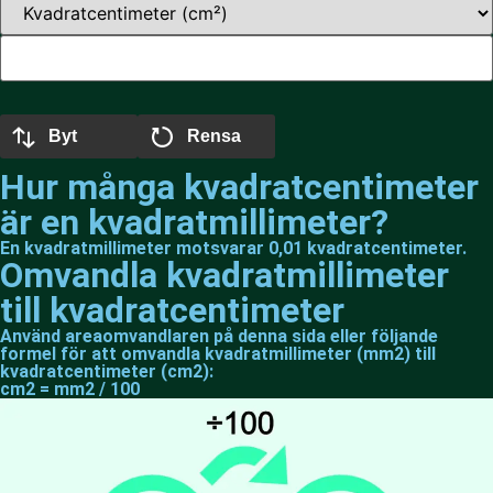
Byt
Rensa
Hur många kvadratcentimeter
är en kvadratmillimeter?
En kvadratmillimeter motsvarar 0,01 kvadratcentimeter.
Omvandla kvadratmillimeter
till kvadratcentimeter
Använd areaomvandlaren på denna sida eller följande
formel för att omvandla kvadratmillimeter (mm2) till
kvadratcentimeter (cm2):
cm2 = mm2 / 100