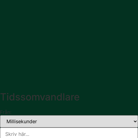
Tidssomvandlare
Från: