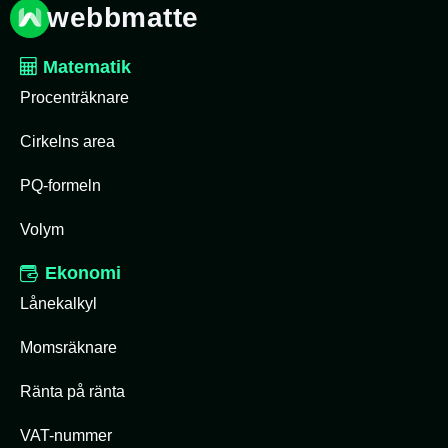
webbmatte
Matematik
Procenträknare
Cirkelns area
PQ-formeln
Volym
Ekonomi
Lånekalkyl
Momsräknare
Ränta på ränta
VAT-nummer