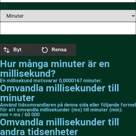
Till:
Byt
Rensa
Hur många minuter är en
millisekund?
En millisekund motsvarar 0,0000167 minuter.
Omvandla millisekunder till
minuter
Använd tidsomvandlaren på denna sida eller följande formel
för att omvandla millisekunder (ms) till minuter (min):
min = ms / 60 000
Omvandla millisekunder till
andra tidsenheter