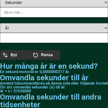
Till:
Byt
Rensa
Hur många år är en sekund?
En sekund motsvarar 0,0000000317 år.
Omvandla sekunder till år
Använd tidsomvandlaren på denna sida eller följande formel
för att omvandla sekunder (s) till år:
år = s / 31536000
Omvandla sekunder till andra
tidsenheter