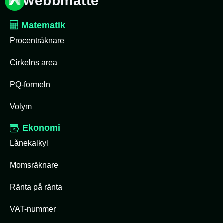
webbmatte
Matematik
Procenträknare
Cirkelns area
PQ-formeln
Volym
Ekonomi
Lånekalkyl
Momsräknare
Ränta på ränta
VAT-nummer