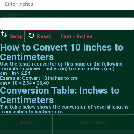
Centimeters:
Swap
Reset
Feet + inches
How to Convert 10 Inches to
Centimeters
Use the length converter on this page or the following
formula to convert inches (in) to centimeters (cm):
cm = in × 2.54
Example:
Convert 10 inches to cm
cm = 10 × 2.54 = 25.40
Conversion Table: Inches to
Centimeters
The table below shows the conversion of several lengths
from inches to centimeters.
Inches
Centimeters