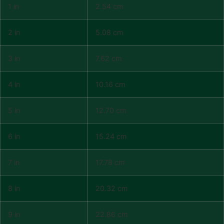
1 in
2.54 cm
2 in
5.08 cm
3 in
7.62 cm
4 in
10.16 cm
5 in
12.70 cm
6 in
15.24 cm
7 in
17.78 cm
8 in
20.32 cm
9 in
22.86 cm