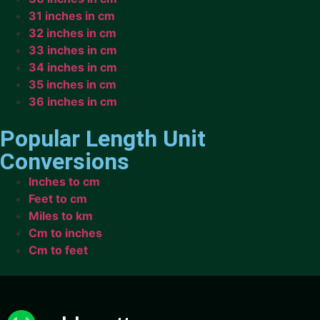
31 inches in cm
32 inches in cm
33 inches in cm
34 inches in cm
35 inches in cm
36 inches in cm
Popular Length Unit
Conversions
Inches to cm
Feet to cm
Miles to km
Cm to inches
Cm to feet