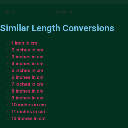
36 in
91.44 cm
Similar Length Conversions
1 inch in cm
2 inches in cm
3 inches in cm
4 inches in cm
5 inches in cm
6 inches in cm
7 inches in cm
8 inches in cm
9 inches in cm
10 inches in cm
11 inches in cm
12 inches in cm