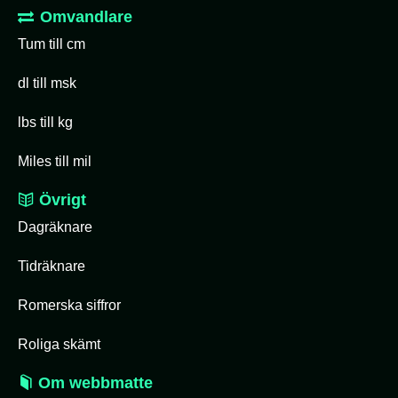
Omvandlare
Tum till cm
dl till msk
lbs till kg
Miles till mil
Övrigt
Dagräknare
Tidräknare
Romerska siffror
Roliga skämt
Om webbmatte