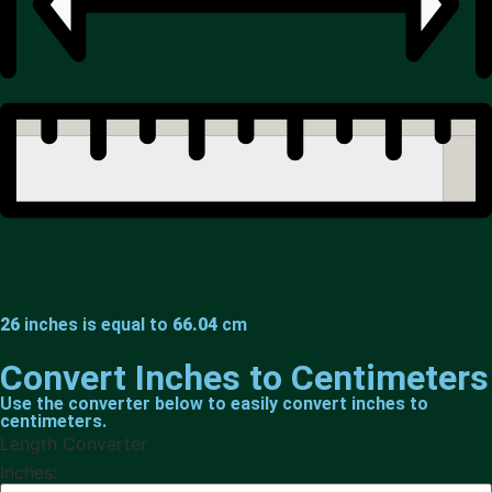
26
inches is equal to
66.04
cm
Convert Inches to Centimeters
Use the converter below to easily convert inches to
centimeters.
Length Converter
Inches: