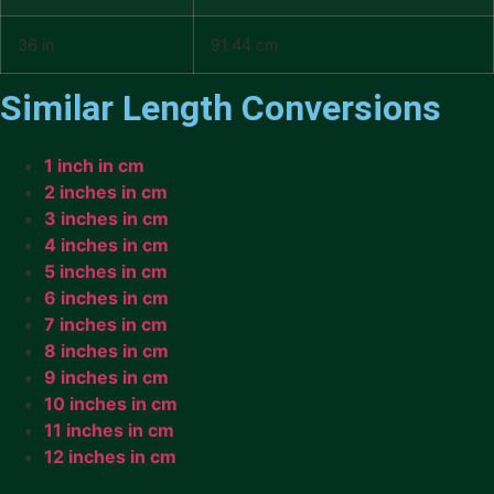
36 in
91.44 cm
Similar Length Conversions
1 inch in cm
2 inches in cm
3 inches in cm
4 inches in cm
5 inches in cm
6 inches in cm
7 inches in cm
8 inches in cm
9 inches in cm
10 inches in cm
11 inches in cm
12 inches in cm