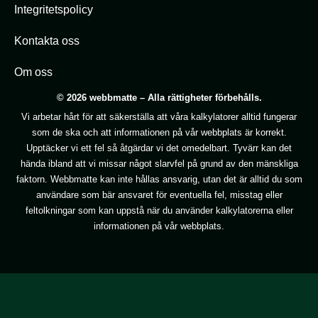
Integritetspolicy
Kontakta oss
Om oss
© 2026 webbmatte – Alla rättigheter förbehålls.
Vi arbetar hårt för att säkerställa att våra kalkylatorer alltid fungerar
som de ska och att informationen på vår webbplats är korrekt.
Upptäcker vi ett fel så åtgärdar vi det omedelbart. Tyvärr kan det
hända ibland att vi missar något slarvfel på grund av den mänskliga
faktorn. Webbmatte kan inte hållas ansvarig, utan det är alltid du som
användare som bär ansvaret för eventuella fel, misstag eller
feltolkningar som kan uppstå när du använder kalkylatorerna eller
informationen på vår webbplats.