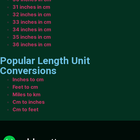
31 inches in cm
32 inches in cm
33 inches in cm
34 inches in cm
35 inches in cm
36 inches in cm
Popular Length Unit
Conversions
Inches to cm
Feet to cm
Miles to km
Cm to inches
Cm to feet