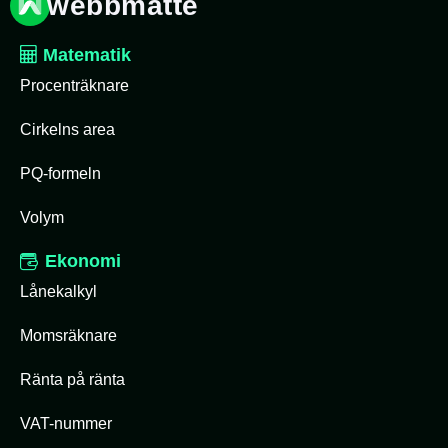
webbmatte
Matematik
Procenträknare
Cirkelns area
PQ-formeln
Volym
Ekonomi
Lånekalkyl
Momsräknare
Ränta på ränta
VAT-nummer