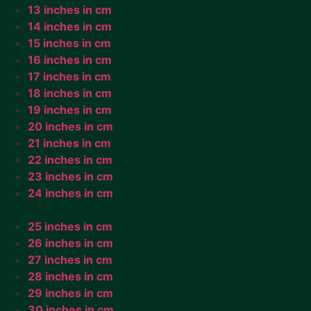
13 inches in cm
14 inches in cm
15 inches in cm
16 inches in cm
17 inches in cm
18 inches in cm
19 inches in cm
20 inches in cm
21 inches in cm
22 inches in cm
23 inches in cm
24 inches in cm
25 inches in cm
26 inches in cm
27 inches in cm
28 inches in cm
29 inches in cm
30 inches in cm