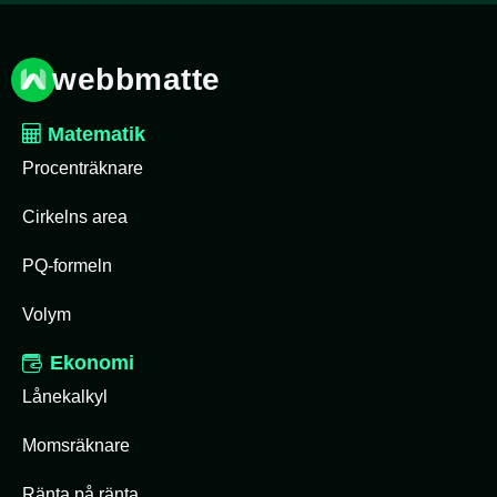
webbmatte
Matematik
Procenträknare
Cirkelns area
PQ-formeln
Volym
Ekonomi
Lånekalkyl
Momsräknare
Ränta på ränta